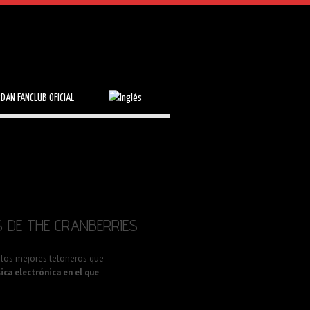
RDAN FANCLUB OFICIAL
S DE THE CRANBERRIES
 los mejores teloneros que
ica electrónica en el que