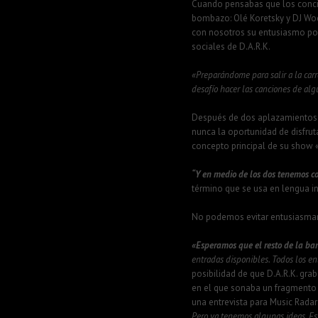
Cuando pensabas que los concie
bombazo: Olé Koretsky y DJ Wool
con nosotros su entusiasmo por 
sociales de D.A.R.K.
«Preparándome para salir a la carr
desafío hacer las canciones de alg
Después de dos aplazamientos 
nunca la oportunidad de disfrut
concepto principal de su show «
“Y en medio de los dos tenemos co
término que se usa en lengua i
No podemos evitar entusiasmar
«Esperamos que el resto de la ban
entradas disponibles. Todos los en
posibilidad de que D.A.R.K. gra
en el que sonaba un fragmento d
una entrevista para Music Radar
Pero ya tenemos algunas ideas. Est