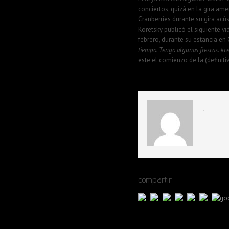
conciertos, quizá en la gira am
Cranberries durante su gira ac
Koretsky publicó el siguiente v
febrero, durante su estancia en
tiempo. Tengo algunas frescas. #ce
este el comienzo de la (definiti
.
compartir