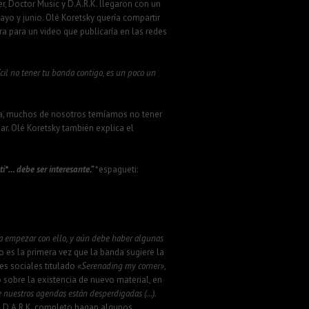
, Doctor Music y D.A.R.K. llegaron con un
yo y junio. Olé Koretsky quería compartir
a para un video que publicaría en las redes
cil no tener tu banda contigo, es un poco un
ra, muchos de nosotros temíamos no tener
ar. Olé Koretsky también explica el
ti*… debe ser interesante.”
*espagueti:
 empezar con ello, y aún debe haber algunas
 es la primera vez que la banda sugiere la
es sociales titulado
«Serenading my corner»
,
sobre la existencia de nuevo material, en
nuestros agendas están desperdigadas (…).
e D.A.R.K. completo hagan algunos