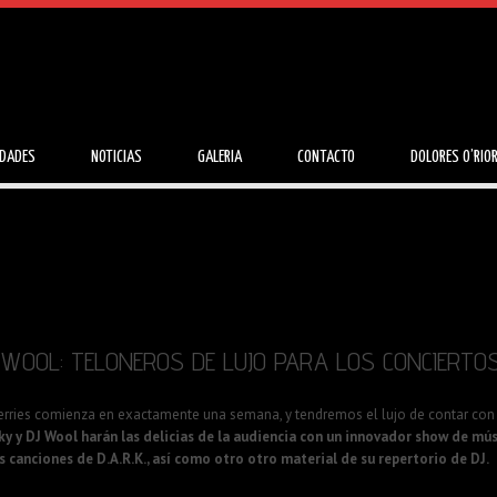
IDADES
NOTICIAS
GALERIA
CONTACTO
DOLORES O’RIO
 WOOL: TELONEROS DE LUJO PARA LOS CONCIERTO
rries comienza en exactamente una semana, y tendremos el lujo de contar con
ky y DJ Wool harán las delicias de la audiencia con un innovador show de mús
 canciones de D.A.R.K., así como otro otro material de su repertorio de DJ.