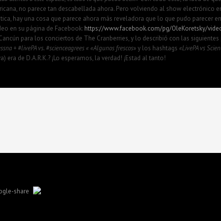
ericana, no parece tan descabellada ahora. Pero volviendo al show electrónico e
ústica, hay una cosa que parece ahora más reveladora que lo que pudo parecer 
ideo en su página de Facebook:
https://www.facebook.com/pg/OleKoretsky/video
 Cancún para los conciertos de The Cranberries, y lo describió con las siguientes
ssna + #livePA vs. #scienceagrees «
«Algunos frescos
» y los hashtags
«LivePA vs Scie
va) era de D.A.R.K.? ¡Lo esperamos, la verdad! ¡Estad al tanto!