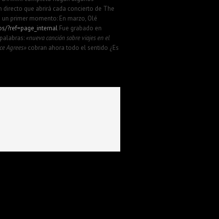
n directo que abrirá cada concierto de The
en un primer momento: En marzo, Olé
s/?ref=page_internal
Fue grabado en
 palabras:
«nueva canción sobre viajes en el
nce Agrees»
cobran ahora todo el sentido ¿Es