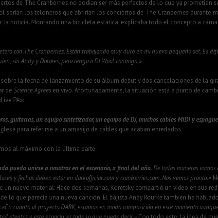
rtos de The Cranberries no podían ser más perfectos de lo que ya prometían ser
 serían los teloneros que abrirían los conciertos de The Cranberries durante ma
la noticia. Montando una bicicleta estática, explicaba todo el concepto a cámar
etera con The Cranberries. Están trabajando muy duro en mi nuevo pequeño set. Es difí
uien, sin Andy y Dolores, pero tengo a DJ Wool conmigo.»
sobre la fecha de lanzamiento de su álbum debut y dos cancelaciones de la gi
ar de
Science Agrees
en vivo. Afortunadamente, la situación está a punto de cambi
Live PA»:
ros, guitarras, un equipo sintetizador, un equipo de DJ, muchos cables MIDI y espague
nglesa para referirse a un amasijo de cables que acaban enredados.
nos al máximo con la última parte:
da pueda unirse a nosotros en el escenario, a final del año.
De todas maneras vamos a
laces y fechas deben estar en darkofficial.com y cranberries.com. Nos vemos pronto.»
No
be un nuevo material: Hace dos semanas, Koretsky compartió un vídeo en sus red
e lo que parecía una nueva canción. El bajista Andy Rourke también ha hablado 
:
«En cuanto al proyecto DARK, estamos en modo composición en este momento aunque 
ad atentos a este espacio, es todo lo que puedo decir.»
Con todo esto, la idea de qu