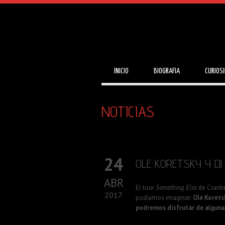
INICIO
BIOGRAFIA
CURIOS
NOTICIAS
24
OLE KORETSKY Y DJ
ABR
El tour
Something Else
de Cranbe
2017
podíamos imaginar:
Olé Korets
podremos disfrutar de algunas