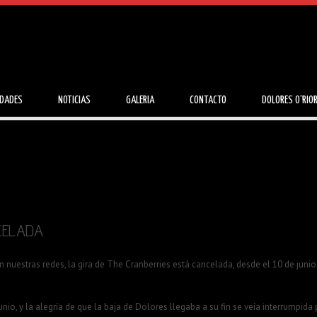
IDADES
NOTICIAS
GALERIA
CONTACTO
DOLORES O’RIO
CELADA
uestras redes, la gira de The Cranberries está cancelada, desde el 10 de junio
io, y la alegría de que la baja de Dolores llegaba a su fin se veía interrumpida 