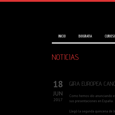
INICIO
BIOGRAFIA
CURIOS
NOTICIAS
18
GIRA EUROPEA CAN
JUN
Como hemos ido anunciando en n
2017
sus presentaciones en España.
Llegó la segunda quincena de Jun