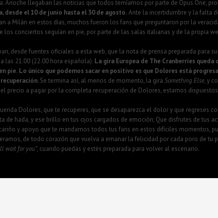
da. Anoche llegaban las noticias que todos temíamos por parte de Opus One, pro
 desde el 10 de junio hasta el 30 de agosto.
Ante la incertidumbre y la falta d
n a Milán en estos días, muchos fueron los fans que preguntaron por la veracid
 los conciertos seguían en pie, por parte de las salas italianas y de la propia we
n, desde fuentes oficiales a esta web, que la nota de prensa preparada para su
 a las 21.00 (22.00 hora española).
La gira Europea de The Cranberries queda c
en pie.
Lo único que podemos sacar en positivo es que Dolores está progresa
 recuperación.
Se termina así, al menos de momento, la gira
Something Else
, y c
 el precio a pagar por la completa recuperación de Dolores, estamos dispuestos
rida Dolores, que te recuperes, que se desaparezca el dolor y que regreses con 
ita de hada, y ese brillo en tus ojos cargados de emoción; Que disfrutes de tus
el cariño y apoyo que te mandamos todos tus fans en estos difíciles momentos, 
eramos, de todo corazón que vuelva a emanar la felicidad por cada poro de tu pie
l wait for you”
, cuando puedas y estés preparada para volver al escenario.