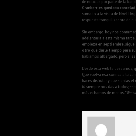
de noticias por parte de la ban
Cranberries quedaba cancelada,
sumado a la visita de Noel Hoga
respuesta tranquilizadora de que
Sin embargo, hoy nos confirmaba
adelantaría a esta misma tarde,
empieza en septiembre, sigue 
otro que darle tiempo para su
habíamos albergado, pero si es
Desde esta web te deseamos, que
Que vuelva esa sonrisa a tu car
haces disfrutar y que sientas 
tú siempre nos das a todos; Esp
más echamos de menos. “
We wil
.