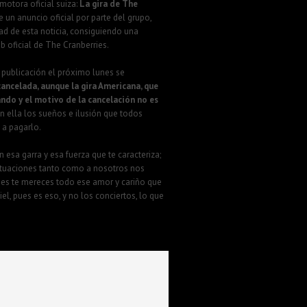
motora oficial suiza:
La gira de The
e un anuncio oficial por parte del grupo,
ad de esta noticia, consiguiendo una
b oficial de The Cranberries.
 publicación el próximo lunes se
ancelada, aunque la gira Americana, que
ndo y el motivo de la cancelación no es
on ella los sueños e ilusión que todos
 a pagarlo.
esa garra y esa fuerza que te caracteriza;
 actuaciones tanto como a nosotros nos
pues te mereces todo ese amor y cariño que
l, pues es eso, y no los conciertos, lo que